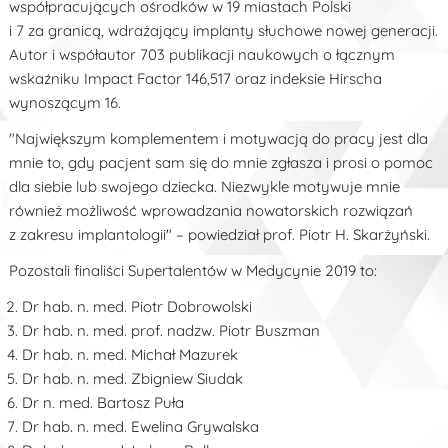
współpracujących ośrodków w 19 miastach Polski
i 7 za granicą, wdrażający implanty słuchowe nowej generacji.
Autor i współautor 703 publikacji naukowych o łącznym
wskaźniku Impact Factor 146,517 oraz indeksie Hirscha
wynoszącym 16.
"Największym komplementem i motywacją do pracy jest dla
mnie to, gdy pacjent sam się do mnie zgłasza i prosi o pomoc
dla siebie lub swojego dziecka. Niezwykle motywuje mnie
również możliwość wprowadzania nowatorskich rozwiązań
z zakresu implantologii" – powiedział prof. Piotr H. Skarżyński.
Pozostali finaliści Supertalentów w Medycynie 2019 to:
Dr hab. n. med. Piotr Dobrowolski
Dr hab. n. med. prof. nadzw. Piotr Buszman
Dr hab. n. med. Michał Mazurek
Dr hab. n. med. Zbigniew Siudak
Dr n. med. Bartosz Puła
Dr hab. n. med. Ewelina Grywalska