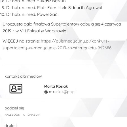
Dr hab. n. med. Łukasz Bołkun
Dr hab. n. med. Piotr Eder i Lek. Siddarth Agrawal
Dr hab. n. med. Paweł Gać
Uroczysta gala finałowa Supertalentów odbyła się 4 czerwca
2019 r. w Villi Foksal w Warszawie.
WIĘCEJ na stronie:
https://pulsmedycyny.pl/konkurs-
supertalenty-w-medycynie-2019-rozstrzygniety-962686
kontakt dla mediów
Marta Rosiak
m.rosiak@pb.pl
podziel się
FACEBOOK
X
LINKEDIN
drukuj