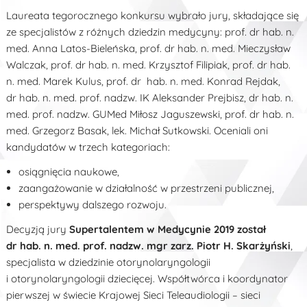
Laureata tegorocznego konkursu wybrało jury, składające się
ze specjalistów z różnych dziedzin medycyny: prof. dr hab. n.
med. Anna Latos-Bieleńska, prof. dr hab. n. med. Mieczysław
Walczak, prof. dr hab. n. med. Krzysztof Filipiak, prof. dr hab.
n. med. Marek Kulus, prof. dr hab. n. med. Konrad Rejdak,
dr hab. n. med. prof. nadzw. IK Aleksander Prejbisz, dr hab. n.
med. prof. nadzw. GUMed Miłosz Jaguszewski, prof. dr hab. n.
med. Grzegorz Basak, lek. Michał Sutkowski. Oceniali oni
kandydatów w trzech kategoriach:
osiągnięcia naukowe,
zaangażowanie w działalność w przestrzeni publicznej,
perspektywy dalszego rozwoju.
Decyzją jury
Supertalentem w Medycynie 2019 został
dr hab. n. med. prof. nadzw. mgr zarz. Piotr H. Skarżyński
,
specjalista w dziedzinie otorynolaryngologii
i otorynolaryngologii dziecięcej. Współtwórca i koordynator
pierwszej w świecie Krajowej Sieci Teleaudiologii – sieci