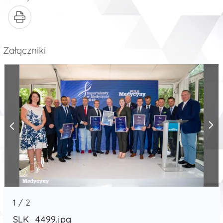
Załączniki
1
/
2
SLK_4499.jpg