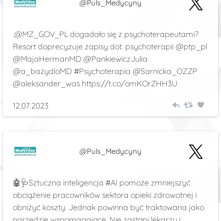
@Puls_Medycyny
.@MZ_GOV_PL dogadało się z psychoterapeutami?
Resort doprecyzuje zapisy dot. psychoterapii @ptp_pl
@MajaHermanMD @PankiewiczJulia
@a_bazydloMD #Psychoterapia @Sarnicka_OZZP
@aleksander_was https://t.co/omKOrZHH3U
12.07.2023
@Puls_Medycyny
🤖🩺Sztuczna inteligencja #AI pomoże zmniejszyć
obciążenie pracowników sektora opieki zdrowotnej i
obniżyć koszty. Jednak powinna być traktowana jako
narzędzie wspomagające. Nie zastąpi lekarzy i