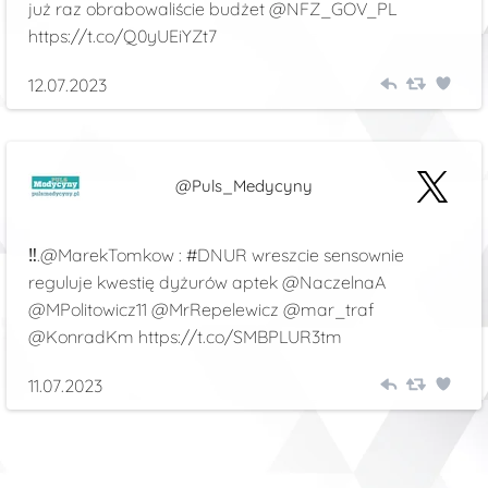
już raz obrabowaliście budżet @NFZ_GOV_PL
https://t.co/Q0yUEiYZt7
12.07.2023
@Puls_Medycyny
‼️.@MarekTomkow : #DNUR wreszcie sensownie
reguluje kwestię dyżurów aptek @NaczelnaA
@MPolitowicz11 @MrRepelewicz @mar_traf
@KonradKm https://t.co/SMBPLUR3tm
11.07.2023