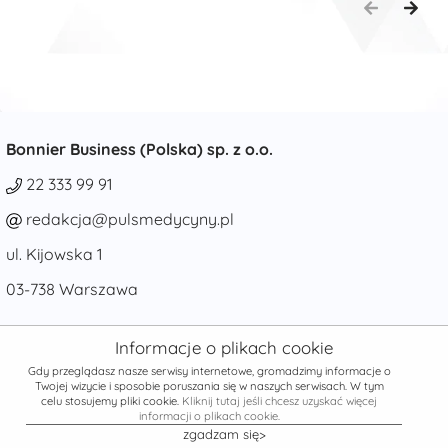
Bonnier Business (Polska) sp. z o.o.
22 333 99 91
redakcja@pulsmedycyny.pl
ul. Kijowska 1
03-738 Warszawa
Informacje o plikach cookie
Gdy przeglądasz nasze serwisy internetowe, gromadzimy informacje o
© POWERED BY
netPR.pl
Twojej wizycie i sposobie poruszania się w naszych serwisach. W tym
celu stosujemy pliki cookie.
Kliknij tutaj jeśli chcesz uzyskać więcej
X
FACEBOOK
INSTAGRAM
informacji o plikach cookie.
zgadzam się>