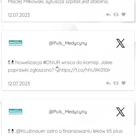
Maciej Miłkowski, sytuacja szpitali jest stabilna.
12.07.2023
@Puls_Medycyny
‼️💊Nowelizacja #DNUR wraca do komisji. Jakie
poprawki zgłoszono? 👇https://t.co/hhU9K010Ir
12.07.2023
@Puls_Medycyny
‼️💊.@KLubnauer ostro o finansowaniu leków 65 plus: