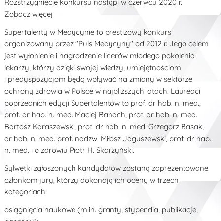
Rozstrzygnięcie konkursu nastąpi w czerwcu 2020 r.
Zobacz więcej
Supertalenty w Medycynie to prestiżowy konkurs
organizowany przez "Puls Medycyny" od 2012 r. Jego celem
jest wyłonienie i nagrodzenie liderów młodego pokolenia
lekarzy, którzy dzięki swojej wiedzy, umiejętnościom
i predyspozycjom będą wpływać na zmiany w sektorze
ochrony zdrowia w Polsce w najbliższych latach. Laureaci
poprzednich edycji Supertalentów to prof. dr hab. n. med.,
prof. dr hab. n. med. Maciej Banach, prof. dr hab. n. med.
Bartosz Karaszewski, prof. dr hab. n. med. Grzegorz Basak,
dr hab. n. med. prof. nadzw. Miłosz Jaguszewski, prof. dr hab.
n. med. i o zdrowiu Piotr H. Skarżyński.
Sylwetki zgłoszonych kandydatów zostaną zaprezentowane
członkom jury, którzy dokonają ich oceny w trzech
kategoriach:
osiągnięcia naukowe (m.in. granty, stypendia, publikacje,