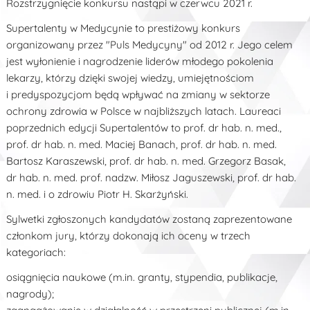
Rozstrzygnięcie konkursu nastąpi w czerwcu 2021 r.
Supertalenty w Medycynie to prestiżowy konkurs
organizowany przez "Puls Medycyny" od 2012 r. Jego celem
jest wyłonienie i nagrodzenie liderów młodego pokolenia
lekarzy, którzy dzięki swojej wiedzy, umiejętnościom
i predyspozycjom będą wpływać na zmiany w sektorze
ochrony zdrowia w Polsce w najbliższych latach. Laureaci
poprzednich edycji Supertalentów to prof. dr hab. n. med.,
prof. dr hab. n. med. Maciej Banach, prof. dr hab. n. med.
Bartosz Karaszewski, prof. dr hab. n. med. Grzegorz Basak,
dr hab. n. med. prof. nadzw. Miłosz Jaguszewski, prof. dr hab.
n. med. i o zdrowiu Piotr H. Skarżyński.
Sylwetki zgłoszonych kandydatów zostaną zaprezentowane
członkom jury, którzy dokonają ich oceny w trzech
kategoriach:
osiągnięcia naukowe (m.in. granty, stypendia, publikacje,
nagrody);