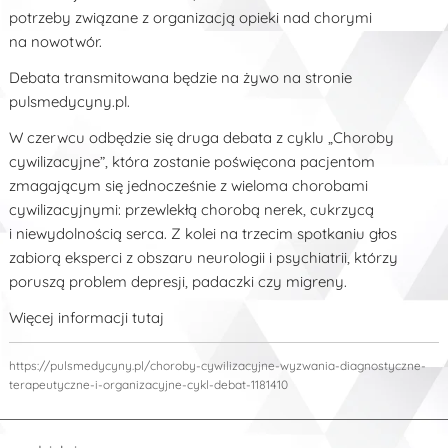
potrzeby związane z organizacją opieki nad chorymi
na nowotwór.
Debata transmitowana będzie na żywo na stronie
pulsmedycyny.pl.
W czerwcu odbędzie się druga debata z cyklu „Choroby
cywilizacyjne”, która zostanie poświęcona pacjentom
zmagającym się jednocześnie z wieloma chorobami
cywilizacyjnymi: przewlekłą chorobą nerek, cukrzycą
i niewydolnością serca. Z kolei na trzecim spotkaniu głos
zabiorą eksperci z obszaru neurologii i psychiatrii, którzy
poruszą problem depresji, padaczki czy migreny.
Więcej informacji tutaj
https://pulsmedycyny.pl/choroby-cywilizacyjne-wyzwania-diagnostyczne-
terapeutyczne-i-organizacyjne-cykl-debat-1181410