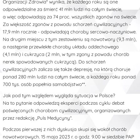
Organizacji Zdrowia* wynika, że każdego roku są one
odpowiedzialne za śmierć 41 mln ludzi na całym świecie,
a więc odpowiadają za 74 proc. wszystkich zgonów na świecie.
Za większość zgonów z powodu schorzeń cywilizacyjnych -
17,9 mln rocznie - odpowiadają choroby sercowo-naczyniowe.
Na drugim miejscu z tym zestawieniu są nowotwory (9,3 mln),
a następnie przewlekłe choroby układu oddechowego
(4,1 mln) i cukrzyca (2 mln, w tym zgony z powodu chorób
nerek spowodowanych cukrzycą). Do schorzeń
cywilizacyjnych zalicza się także depresję, na którą choruje
ponad 280 mln ludzi na całym świecie, a każdego roku ponad
700 tys. osób popełnia samobójstwo**.
Jak pod tym względem wygląda sytuacja w Polsce?
Na to pytanie odpowiedzą eksperci podczas cyklu debat
poświęconych chorobom cywilizacyjnym, organizowanych
przez redakcję „Puls Medycyny”.
Podczas pierwszej z nich dyskusja skupi się wokół chorób
nowotworowych. 15 maja 2023 r. o godz. 9.00 w siedzibie PAP