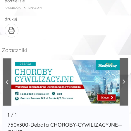
podziel się
FACEBOOK
X
LINKEDIN
drukuj
Załączniki
1
/
1
750x300-Debata CHOROBY-CYWILIZACYJNE--