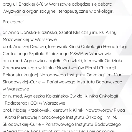
przy ul. Brackiej 6/8 w Warszawie odbędzie się debata
„Wyzwania organizacyjne i terapeutyczne w onkologii”.
Prelegenci:
dr Anna Dańska-Bidzińska, Szpital Kliniczny im. ks. Anny
Mazowieckiej w Warszawie
prof. Andrzej Deptała, kierownik Kliniki Onkologii i Hematologii
Centralnego Szpitala Klinicznego MSWiA w Warszawie
dr n. med. Agnieszka Jagiełło-Gruszfeld, kierownik Oddziału
Zachowawczego w Klinice Nowotworów Piersi i Chirurgii
Rekonstrukcyjnej Narodowego Instytutu Onkologii im. Marii
Skłodowskiej-Curie — Państwowego Instytutu Badawczego
w Warszawie
dr n. med. Agnieszka Kolasińska-Ćwikła, Klinika Onkologii
i Radioterapii COI w Warszawie
prof. Maciej Krzakowski, kierownik Kliniki Nowotworów Płuca
i Klatki Piersiowej Narodowego Instytutu Onkologii im. M.
Skłodowskiej-Curie – Państwowego Instytutu Badawczego
w Warszawie, konsultant krajowy w dziedzinie onkologii