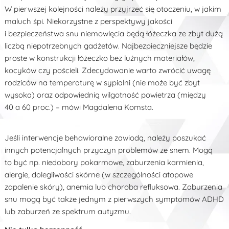
W pierwszej kolejności należy przyjrzeć się otoczeniu, w jakim
maluch śpi. Niekorzystne z perspektywy jakości
i bezpieczeństwa snu niemowlęcia będą łóżeczka ze zbyt dużą
liczbą niepotrzebnych gadżetów. Najbezpieczniejsze będzie
proste w konstrukcji łóżeczko bez luźnych materiałów,
kocyków czy pościeli. Zdecydowanie warto zwrócić uwagę
rodziców na temperaturę w sypialni (nie może być zbyt
wysoka) oraz odpowiednią wilgotność powietrza (między
40 a 60 proc.) – mówi Magdalena Komsta.
Jeśli interwencje behawioralne zawiodą, należy poszukać
innych potencjalnych przyczyn problemów ze snem. Mogą
to być np. niedobory pokarmowe, zaburzenia karmienia,
alergie, dolegliwości skórne (w szczególności atopowe
zapalenie skóry), anemia lub choroba refluksowa. Zaburzenia
snu mogą być także jednym z pierwszych symptomów ADHD
lub zaburzeń ze spektrum autyzmu.