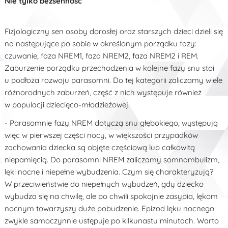
Nie tylko bezsenność
Fizjologiczny sen osoby dorosłej oraz starszych dzieci dzieli się
na następujące po sobie w określonym porządku fazy:
czuwanie, faza NREM1, faza NREM2, faza NREM2 i REM.
Zaburzenie porządku przechodzenia w kolejne fazy snu stoi
u podłoża rozwoju parasomni. Do tej kategorii zaliczamy wiele
różnorodnych zaburzeń, część z nich występuje również
w populacji dziecięco-młodzieżowej.
- Parasomnie fazy NREM dotyczą snu głębokiego, występują
więc w pierwszej części nocy, w większości przypadków
zachowania dziecka są objęte częściową lub całkowitą
niepamięcią. Do parasomni NREM zaliczamy somnambulizm,
lęki nocne i niepełne wybudzenia. Czym się charakteryzują?
W przeciwieństwie do niepełnych wybudzeń, gdy dziecko
wybudza się na chwilę, ale po chwili spokojnie zasypia, lękom
nocnym towarzyszy duże pobudzenie. Epizod lęku nocnego
zwykle samoczynnie ustępuje po kilkunastu minutach. Warto