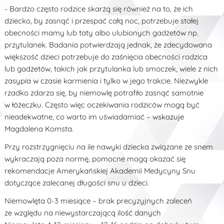
- Bardzo często rodzice skarżą się również na to, że ich
dziecko, by zasnąć i przespać całą noc, potrzebuje stałej
obecności mamy lub taty albo ulubionych gadżetów np.
przytulanek. Badania potwierdzają jednak, że zdecydowana
większość dzieci potrzebuje do zaśnięcia obecności rodzica
lub gadżetów, takich jak przytulanka lub smoczek, wiele z nich
zasypia w czasie karmienia i tylko w jego trakcie. Niezwykle
rzadko zdarza się, by niemowlę potrafiło zasnąć samotnie
w łóżeczku. Często więc oczekiwania rodziców mogą być
nieadekwatne, co warto im uświadamiać – wskazuje
Magdalena Komsta.
Przy rozstrzygnięciu na ile nawyki dziecka związane ze snem
wykraczają poza normę, pomocne mogą okazać się
rekomendacje Amerykańskiej Akademii Medycyny Snu
dotyczące zalecanej długości snu u dzieci.
Niemowlęta 0-3 miesiące – brak precyzyjnych zaleceń
ze względu na niewystarczającą ilość danych