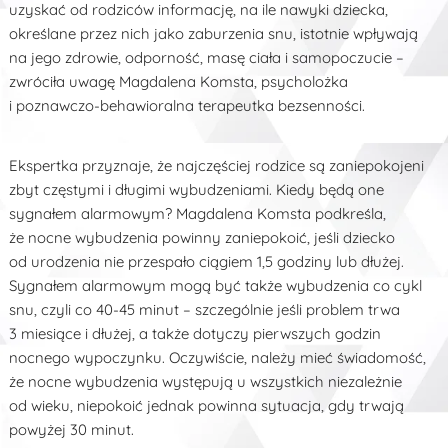
uzyskać od rodziców informację, na ile nawyki dziecka,
określane przez nich jako zaburzenia snu, istotnie wpływają
na jego zdrowie, odporność, masę ciała i samopoczucie –
zwróciła uwagę Magdalena Komsta, psycholożka
i poznawczo-behawioralna terapeutka bezsenności.
Ekspertka przyznaje, że najczęściej rodzice są zaniepokojeni
zbyt częstymi i długimi wybudzeniami. Kiedy będą one
sygnałem alarmowym? Magdalena Komsta podkreśla,
że nocne wybudzenia powinny zaniepokoić, jeśli dziecko
od urodzenia nie przespało ciągiem 1,5 godziny lub dłużej.
Sygnałem alarmowym mogą być także wybudzenia co cykl
snu, czyli co 40-45 minut – szczególnie jeśli problem trwa
3 miesiące i dłużej, a także dotyczy pierwszych godzin
nocnego wypoczynku. Oczywiście, należy mieć świadomość,
że nocne wybudzenia występują u wszystkich niezależnie
od wieku, niepokoić jednak powinna sytuacja, gdy trwają
powyżej 30 minut.