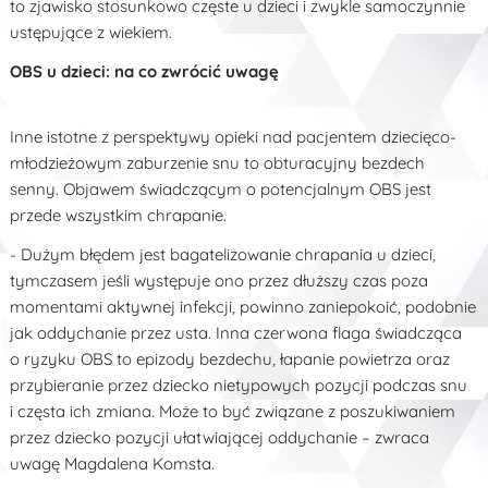
to zjawisko stosunkowo częste u dzieci i zwykle samoczynnie
ustępujące z wiekiem.
OBS u dzieci: na co zwrócić uwagę
Inne istotne z perspektywy opieki nad pacjentem dziecięco-
młodzieżowym zaburzenie snu to obturacyjny bezdech
senny. Objawem świadczącym o potencjalnym OBS jest
przede wszystkim chrapanie.
- Dużym błędem jest bagatelizowanie chrapania u dzieci,
tymczasem jeśli występuje ono przez dłuższy czas poza
momentami aktywnej infekcji, powinno zaniepokoić, podobnie
jak oddychanie przez usta. Inna czerwona flaga świadcząca
o ryzyku OBS to epizody bezdechu, łapanie powietrza oraz
przybieranie przez dziecko nietypowych pozycji podczas snu
i częsta ich zmiana. Może to być związane z poszukiwaniem
przez dziecko pozycji ułatwiającej oddychanie – zwraca
uwagę Magdalena Komsta.