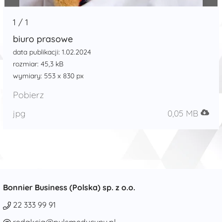
1
/
1
biuro prasowe
data publikacji: 1.02.2024
rozmiar: 45,3 kB
wymiary: 553 x 830 px
Pobierz
jpg
0,05 MB
Bonnier Business (Polska) sp. z o.o.
22 333 99 91
redakcja@pulsmedycyny.pl