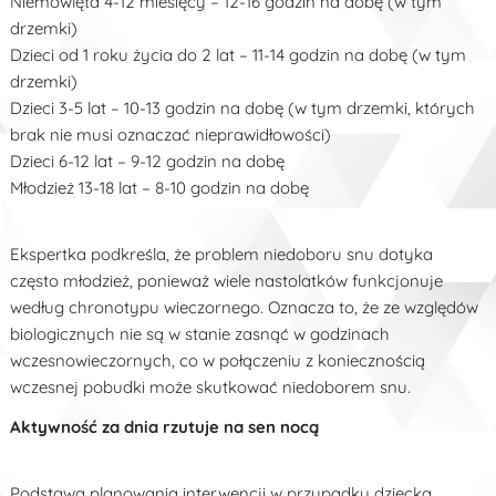
Niemowlęta 4-12 miesięcy – 12-16 godzin na dobę (w tym
drzemki)
Dzieci od 1 roku życia do 2 lat – 11-14 godzin na dobę (w tym
drzemki)
Dzieci 3-5 lat – 10-13 godzin na dobę (w tym drzemki, których
brak nie musi oznaczać nieprawidłowości)
Dzieci 6-12 lat – 9-12 godzin na dobę
Młodzież 13-18 lat – 8-10 godzin na dobę
Ekspertka podkreśla, że problem niedoboru snu dotyka
często młodzież, ponieważ wiele nastolatków funkcjonuje
według chronotypu wieczornego. Oznacza to, że ze względów
biologicznych nie są w stanie zasnąć w godzinach
wczesnowieczornych, co w połączeniu z koniecznością
wczesnej pobudki może skutkować niedoborem snu.
Aktywność za dnia rzutuje na sen nocą
Podstawą planowania interwencji w przypadku dziecka,