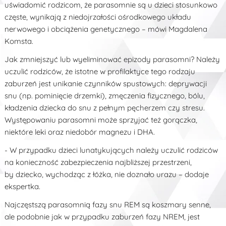
uświadomić rodzicom, że parasomnie są u dzieci stosunkowo
częste, wynikają z niedojrzałości ośrodkowego układu
nerwowego i obciążenia genetycznego – mówi Magdalena
Komsta.
Jak zmniejszyć lub wyeliminować epizody parasomni? Należy
uczulić rodziców, że istotne w profilaktyce tego rodzaju
zaburzeń jest unikanie czynników spustowych: deprywacji
snu (np. pominięcie drzemki), zmęczenia fizycznego, bólu,
kładzenia dziecka do snu z pełnym pęcherzem czy stresu.
Występowaniu parasomni może sprzyjać też gorączka,
niektóre leki oraz niedobór magnezu i DHA.
- W przypadku dzieci lunatykujących należy uczulić rodziców
na konieczność zabezpieczenia najbliższej przestrzeni,
by dziecko, wychodząc z łóżka, nie doznało urazu – dodaje
ekspertka.
Najczęstszą parasomnią fazy snu REM są koszmary senne,
ale podobnie jak w przypadku zaburzeń fazy NREM, jest