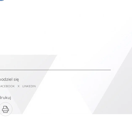
podziel się
FACEBOOK
X
LINKEDIN
drukuj