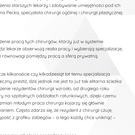
enia starszych lekarzy i zdobywanie umiejętności pod ich
ecka, specjalista chirurgii ogólnej i chirurgii plastycznej.
żenie pracą tych chirurgów, którzy już w systemie
i lekarze obserwują realia pracy i wybierają specjalizacje,
ie równowagi pomiędzy pracą a sferą prywatną.
ze kilkanaście czy kilkadziesiąt lat temu specjalizacja
zny prestiż, dziś jednak nie jest to już tak elitarna ścieżka
zenie rezydentów chirurgii wzrosło, od drugiego roku
ry na szpitalnych oddziałach ratunkowych, dzięki czemu
zmian młodym praca chirurga kojarzy się głównie
em. Często zdarza się, że rezydent z chirurgii czuje,
wypaść z grafiku zabiegów – a tego każdy chce uniknąć –