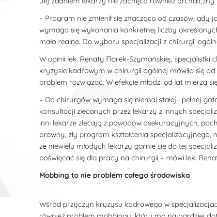
Jej zdaniem lekarzy nie zachęca również archaiczny 
– Program nie zmienił się znacząco od czasów, gdy 
wymaga się wykonania konkretnej liczby określonych
mało realne. Do wyboru specjalizacji z chirurgii ogól
W opinii lek. Renaty Florek-Szymańskiej, specjalistki 
kryzysie kadrowym w chirurgii ogólnej mówiło się od la
problem rozwiązać. W efekcie młodzi od lat mierzą 
– Od chirurgów wymaga się niemal stałej i pełnej got
konsultacji zlecanych przez lekarzy z innych specjaliz
inni lekarze zlecają z powodów asekuracyjnych, poc
prawny, zły program kształcenia specjalizacyjnego
że niewielu młodych lekarzy garnie się do tej specjali
poświęcać się dla pracy na chirurgii – mówi lek. Ren
Mobbing to nie problem całego środowiska
Wśród przyczyn kryzysu kadrowego w specjalizacjach 
również problem mobbingu, który ma najbardziej doty