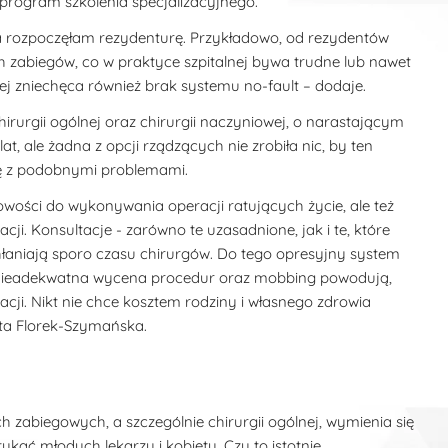
program szkolenia specjalizacyjnego.
ja rozpoczęłam rezydenturę. Przykładowo, od rezydentów
 zabiegów, co w praktyce szpitalnej bywa trudne lub nawet
nej zniechęca również brak systemu no-fault – dodaje.
chirurgii ogólnej oraz chirurgii naczyniowej, o narastającym
t, ale żadna z opcji rządzących nie zrobiła nic, by ten
się z podobnymi problemami.
owości do wykonywania operacji ratujących życie, ale też
acji. Konsultacje - zarówno te uzasadnione, jak i te, które
hłaniają sporo czasu chirurgów. Do tego opresyjny system
, nieadekwatna wycena procedur oraz mobbing powodują,
zacji. Nikt nie chce kosztem rodziny i własnego zdrowia
ata Florek-Szymańska.
zabiegowych, a szczególnie chirurgii ogólnej, wymienia się
kać młodych lekarzy i kobiety. Czy to istotnie