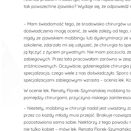
tak powszechne zjawisko? Wydaje się, że odpowiedź na
– Mam świadomość tego, że środowisko chirurgów uc
doświadczenia mogę ocenić, że wiele zależy od tego, do
nigdy ze zjawiskiem mobbingu lub dyskryminacji ze 
szkolenie, zdarzało mi się usłyszeć, że chirurgia to s
ją łączyć z życiem prywatnym. Nie mam poczucia, że k
zabiegowych. Przez lata pracowałam zarówno w zesp
zróżnicowanych. Oczywiście, gdzieniegdzie chirurgia
specjalizacja, czego wiele z nas doświadczyło. Sporo 
specjalizacjami zabiegowymi wzrasta – ocenia lek. K
W ocenie lek. Renaty Florek-Szymańskiej mobbing to 
pomiędzy chirurgami, przyczyna niskiego zainteresow
– Niestety, mobbing w chirurgii nadal jest uważany za
przez co każdy młody musi przejść. Brakuje rozwią
pozostawiona sama sobie. Niektórzy z tego powodu re
nie tylko kobiet – mówi lek. Renata Florek-Szymańska