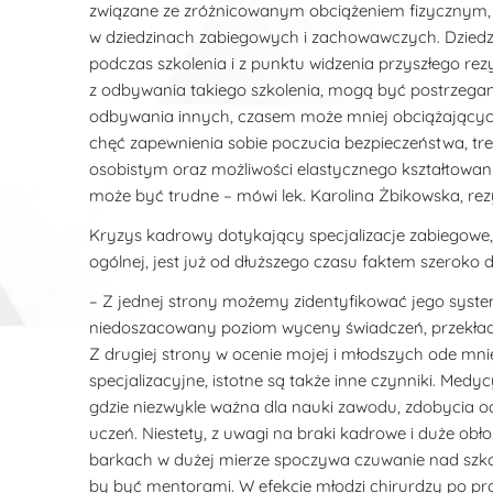
związane ze zróżnicowanym obciążeniem fizycznym,
w dziedzinach zabiegowych i zachowawczych. Dzi
podczas szkolenia i z punktu widzenia przyszłego re
z odbywania takiego szkolenia, mogą być postrzegan
odbywania innych, czasem może mniej obciążającyc
chęć zapewnienia sobie poczucia bezpieczeństwa, 
osobistym oraz możliwości elastycznego kształtowan
może być trudne – mówi lek. Karolina Żbikowska, rezyd
Kryzys kadrowy dotykający specjalizacje zabiegowe, 
ogólnej, jest już od dłuższego czasu faktem szerok
– Z jednej strony możemy zidentyfikować jego syst
niedoszacowany poziom wyceny świadczeń, przekłada
Z drugiej strony w ocenie mojej i młodszych ode mni
specjalizacyjne, istotne są także inne czynniki. Medyc
gdzie niezwykle ważna dla nauki zawodu, zdobycia od
uczeń. Niestety, z uwagi na braki kadrowe i duże obł
barkach w dużej mierze spoczywa czuwanie nad szkol
by być mentorami. W efekcie młodzi chirurdzy po pro