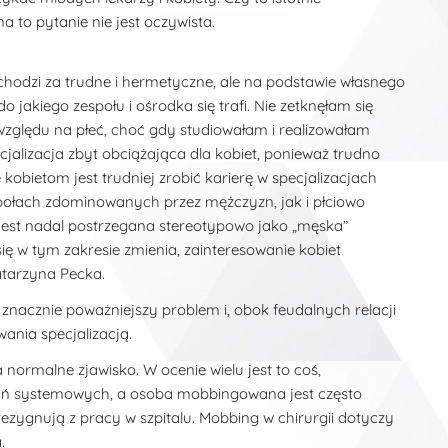
 to pytanie nie jest oczywista.
hodzi za trudne i hermetyczne, ale na podstawie własnego
 jakiego zespołu i ośrodka się trafi. Nie zetknęłam się
względu na płeć, choć gdy studiowałam i realizowałam
pecjalizacja zbyt obciążająca dla kobiet, ponieważ trudno
obietom jest trudniej zrobić karierę w specjalizacjach
ołach zdominowanych przez mężczyzn, jak i płciowo
 jest nadal postrzegana stereotypowo jako „męska”
się w tym zakresie zmienia, zainteresowanie kobiet
atarzyna Pecka.
znacznie poważniejszy problem i, obok feudalnych relacji
ania specjalizacją.
 normalne zjawisko. W ocenie wielu jest to coś,
zań systemowych, a osoba mobbingowana jest często
zygnują z pracy w szpitalu. Mobbing w chirurgii dotyczy
.