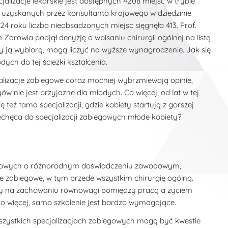
lizacje lekarskie jest dostępnych 4208 miejsc w trybie
 uzyskanych przez konsultanta krajowego w dziedzinie
4 roku liczba nieobsadzonych miejsc sięgnęła 413. Prof.
drowia podjął decyzję o wpisaniu chirurgii ogólnej na listę
rzy ją wybiorą, mogą liczyć na wyższe wynagrodzenie. Jak się
ych do tej ścieżki kształcenia.
lizacje zabiegowe coraz mocniej wybrzmiewają opinie,
ów nie jest przyjazne dla młodych. Co więcej, od lat w tej
ę też fama specjalizacji, gdzie kobiety startują z gorszej
niechęca do specjalizacji zabiegowych młode kobiety?
abiegowych o różnorodnym doświadczeniu zawodowym,
je zabiegowe, w tym przede wszystkim chirurgię ogólną.
eży na zachowaniu równowagi pomiędzy pracą a życiem
 Co więcej, samo szkolenie jest bardzo wymagające.
szystkich specjalizacjach zabiegowych mogą być kwestie