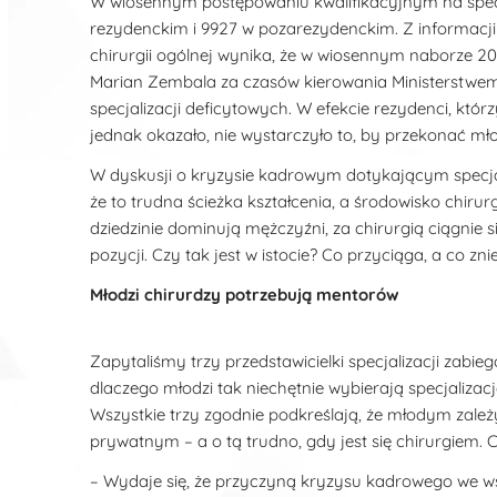
W wiosennym postępowaniu kwalifikacyjnym na specja
rezydenckim i 9927 w pozarezydenckim. Z informacji
chirurgii ogólnej wynika, że w wiosennym naborze 202
Marian Zembala za czasów kierowania Ministerstwem Z
specjalizacji deficytowych. W efekcie rezydenci, któ
jednak okazało, nie wystarczyło to, by przekonać młod
W dyskusji o kryzysie kadrowym dotykającym specja
że to trudna ścieżka kształcenia, a środowisko chirurg
dziedzinie dominują mężczyźni, za chirurgią ciągnie si
pozycji. Czy tak jest w istocie? Co przyciąga, a co z
Młodzi chirurdzy potrzebują mentorów
Zapytaliśmy trzy przedstawicielki specjalizacji z
dlaczego młodzi tak niechętnie wybierają specjalizac
Wszystkie trzy zgodnie podkreślają, że młodym zal
prywatnym – a o tą trudno, gdy jest się chirurgiem.
– Wydaje się, że przyczyną kryzysu kadrowego we w