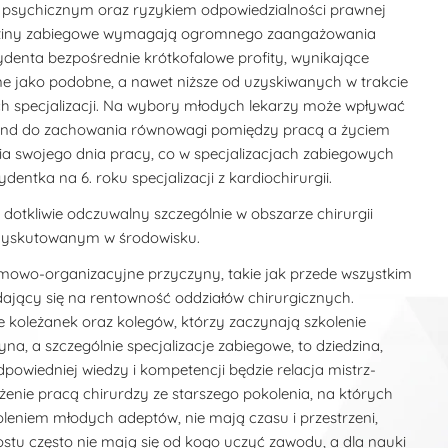
 psychicznym oraz ryzykiem odpowiedzialności prawnej
edziny zabiegowe wymagają ogromnego zaangażowania
zydenta bezpośrednie krótkofalowe profity, wynikające
e jako podobne, a nawet niższe od uzyskiwanych w trakcie
h specjalizacji. Na wybory młodych lekarzy może wpływać
trend do zachowania równowagi pomiędzy pracą a życiem
ia swojego dnia pracy, co w specjalizacjach zabiegowych
entka na 6. roku specjalizacji z kardiochirurgii.
dotkliwie odczuwalny szczególnie w obszarze chirurgii
o dyskutowanym w środowisku.
emowo-organizacyjne przyczyny, takie jak przede wszystkim
jący się na rentowność oddziałów chirurgicznych.
e koleżanek oraz kolegów, którzy zaczynają szkolenie
yna, a szczególnie specjalizacje zabiegowe, to dziedzina,
powiedniej wiedzy i kompetencji będzie relacja mistrz-
ożenie pracą chirurdzy ze starszego pokolenia, na których
eniem młodych adeptów, nie mają czasu i przestrzeni,
stu często nie mają się od kogo uczyć zawodu, a dla nauki