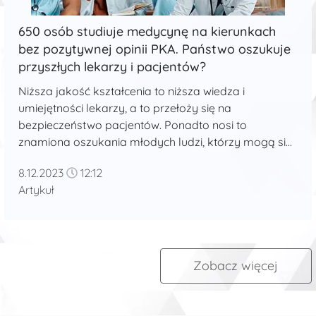
650 osób studiuje medycynę na kierunkach
bez pozytywnej opinii PKA. Państwo oszukuje
przyszłych lekarzy i pacjentów?
Niższa jakość kształcenia to niższa wiedza i
umiejętności lekarzy, a to przełoży się na
bezpieczeństwo pacjentów. Ponadto nosi to
znamiona oszukania młodych ludzi, którzy mogą się
poczuć oszukani tym, że państwo, które powinno być
8.12.2023
12:12
gwarantem jakości, otwiera kierunki niedostawane
Artykuł
do standardów kształcenia - mówił Sebastian
Goncerz podczas konferencji Porozumienia
Rezydentów. ...
Zobacz więcej