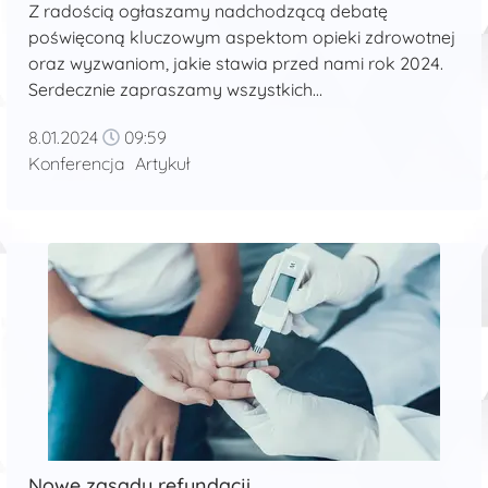
Z radością ogłaszamy nadchodzącą debatę
poświęconą kluczowym aspektom opieki zdrowotnej
oraz wyzwaniom, jakie stawia przed nami rok 2024.
Serdecznie zapraszamy wszystkich
zainteresowanych do wysłuchania dyskusji, która
8.01.2024
09:59
odbędzie się 11 stycznia, w siedzibie Polskiej Agencji
Konferencja
Artykuł
Prasowej przy ulicy Brackiej 6/8. ...
Nowe zasady refundacji