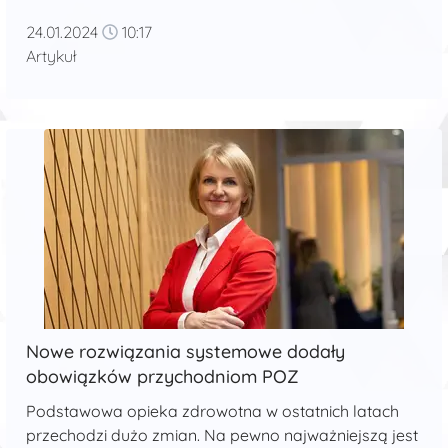
oczekiwanie realne? Uczelnie wykorzystują czas na
24.01.2024
10:17
ponowną weryfikację do wprowadzania działań
Artykuł
naprawczych, które mają przekonać PKA do
wydania w drugim podejściu pozytywnej opinii. ...
Nowe rozwiązania systemowe dodały
obowiązków przychodniom POZ
Podstawowa opieka zdrowotna w ostatnich latach
przechodzi dużo zmian. Na pewno najważniejszą jest