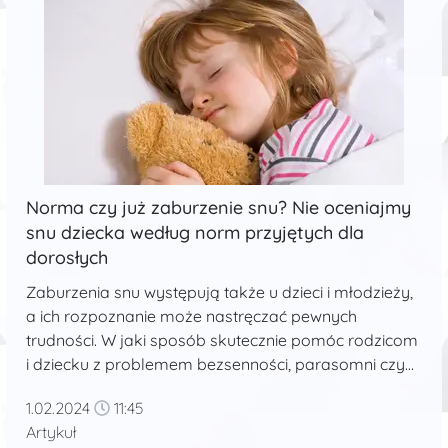
Norma czy już zaburzenie snu? Nie oceniajmy
snu dziecka według norm przyjętych dla
dorosłych
Zaburzenia snu występują także u dzieci i młodzieży,
a ich rozpoznanie może nastręczać pewnych
trudności. W jaki sposób skutecznie pomóc rodzicom
i dziecku z problemem bezsenności, parasomni czy
obturacyjnego bezdechu sennego? Zagadnienie
1.02.2024
11:45
zaburzeń snu u dzieci i młodzieży często bywa
Artykuł
problematyczne dla psychologów, pediatrów lub